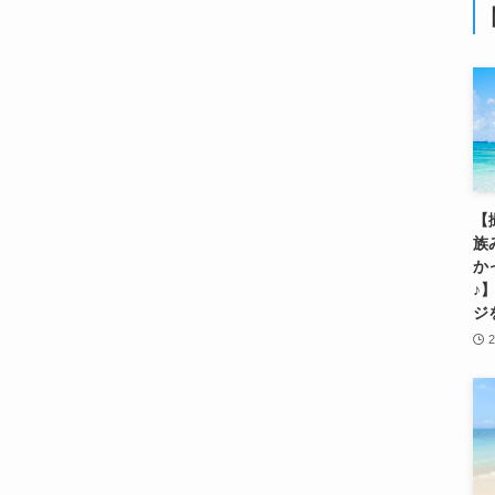
【
族
か
♪
ジ