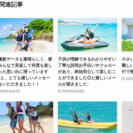
関連記事
撮影データも素晴らしく、家
子供が理解できるわかりやすい
小さ
みんなで見返して何度も楽し
丁寧な説明お手伝いやフォロー
難し
った思い出に浸っています
があり、終始安心して楽しむこ
行で
】と、とても嬉しいメッセー
とができました◎と嬉しいメー
202
をいただきました！！
ルが届きました♩
2023年10月4日
2023年6月28日