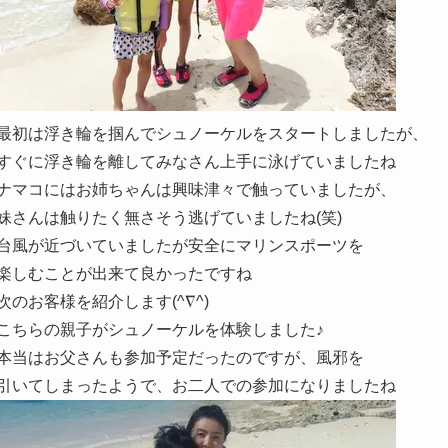
最初は浮き輪を掴んでシュノーケルをスタートしましたが、
すぐに浮き輪を離してみなさん上手に泳げていましたね
ナマコにはお姉ちゃんは興味津々で触っていましたが、
妹さんは触りたく無さそう逃げていましたね(笑)
台風が近づいていましたが安全にマリンスポーツを
楽しむことが出来て良かったですね
次のお客様を紹介します(^∇^)
こちらの親子がシュノーケルを体験しました♪
本当はお父さんも参加予定だったのですが、風邪を
引いてしまったようで、お二人での参加になりましたね