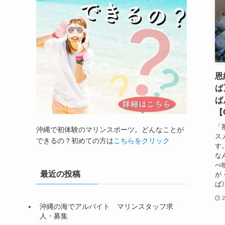
恩
ば
ば
【
「
沖縄で初体験のマリンスポーツ。どんなことが
ス
できるの？初めての方は
こちらをクリック
す
な
べ
最近の投稿
が
ば》
沖縄の海でアルバイト マリンスタッフ求
人・募集