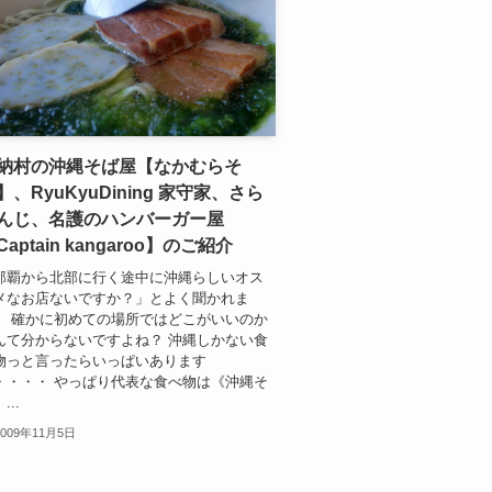
納村の沖縄そば屋【なかむらそ
】、RyuKyuDining 家守家、さら
んじ、名護のハンバーガー屋
Captain kangaroo】のご紹介
那覇から北部に行く途中に沖縄らしいオス
メなお店ないですか？」とよく聞かれま
。 確かに初めての場所ではどこがいいのか
んて分からないですよね？ 沖縄しかない食
物っと言ったらいっぱいあります
・・・・ やっぱり代表な食べ物は《沖縄そ
...
2009年11月5日