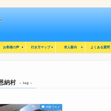
お客様の声
行き方マップ
求人案内
よくある質問
恩納村
– tag –
沖縄 グルメ