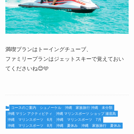
満喫プランはトーイングチューブ、
ファミリープランはジェットスキーで覚えておい
てくださいね😊🩵
コースのご案内
シュノーケル 沖縄
家族旅行 沖縄
未分類
沖縄 マリン アクティビティ
沖縄 マリンスポーツ ショップ 瀬底島
沖縄 マリンスポーツ 6月
沖縄 マリンスポーツ 7月
沖縄 マリンスポーツ 8月
沖縄 夏休み
沖縄 家族旅行 夏休み