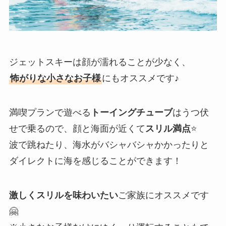
ジェットスキーは顔が濡れることが少なく、
怖がりな小さなお子様
にもオススメです♪
満喫プランで遊べる
トーイングチューブ
はうつ伏
せで乗るので、顔と海面が近くて
スリル満点
⭐️
波で跳ねたり、海水がバシャバシャかかったりと
ダイレクトに海を感じることができます！
激しくスリルを味わいたい
ご家族にオススメです
🤗