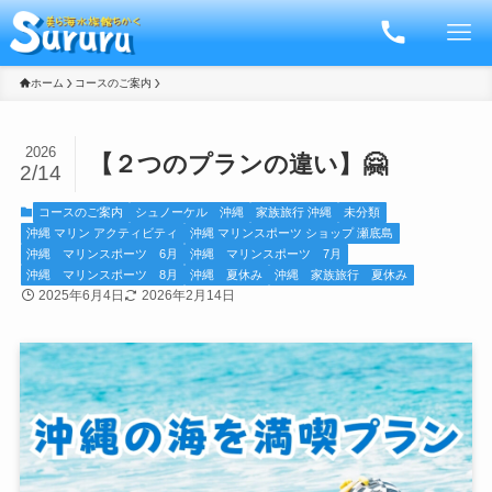
ホーム
コースのご案内
2026
【２つのプランの違い】🤗
2/14
コースのご案内
シュノーケル 沖縄
家族旅行 沖縄
未分類
沖縄 マリン アクティビティ
沖縄 マリンスポーツ ショップ 瀬底島
沖縄 マリンスポーツ 6月
沖縄 マリンスポーツ 7月
沖縄 マリンスポーツ 8月
沖縄 夏休み
沖縄 家族旅行 夏休み
2025年6月4日
2026年2月14日